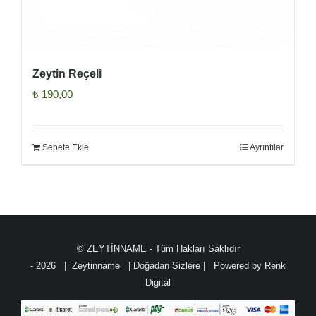
Zeytin Reçeli
₺
190,00
Sepete Ekle
Ayrıntılar
© ZEYTİNNAME - Tüm Hakları Saklıdır
-
2026 | Zeytinname
| Doğadan Sizlere | Powered by
Renk
Digital