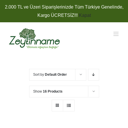
Skip
2.000 TL ve Üzeri Siparişlerinizde Tüm Türkiye Genelinde,
to
Kargo ÜCRETSİZ!!!
Kapat
content
Sort by
Default Order
Show
16 Products