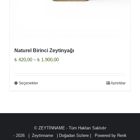
Naturel Birinci Zeytinyağı
Fiyat
₺
420,00
–
₺
1.900,00
aralığı:
₺ 420,00
Seçenekler
Ayrıntılar
Bu
-
ürünün
₺ 1.900,00
birden
fazla
varyasyonu
var.
© ZEYTİNNAME - Tüm Hakları Saklıdır
-
2026 | Zeytinname
| Doğadan Sizlere | Powered by
Renk
Seçenekler