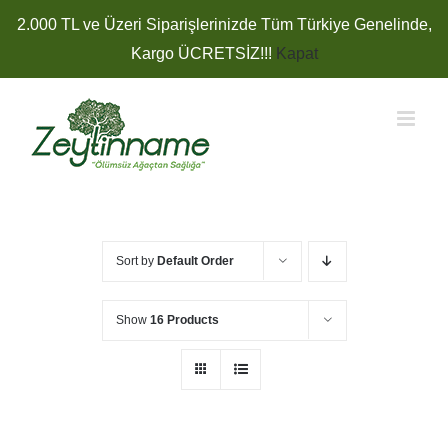
Skip
2.000 TL ve Üzeri Siparişlerinizde Tüm Türkiye Genelinde,
to
Kargo ÜCRETSİZ!!!
Kapat
content
Sort by
Default Order
Show
16 Products