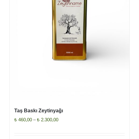
seçilebilir
Taş Baskı Zeytinyağı
Fiyat
₺
460,00
–
₺
2.300,00
aralığı:
₺ 460,00