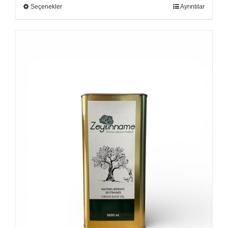
Seçenekler
Ayrıntılar
Bu
-
ürünün
₺ 2.300,00
birden
fazla
varyasyonu
var.
Seçenekler
ürün
sayfasından
seçilebilir