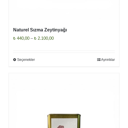
Naturel Sızma Zeytinyağı
Fiyat
₺
440,00
–
₺
2.100,00
aralığı:
₺ 440,00
Seçenekler
Ayrıntılar
Bu
-
ürünün
₺ 2.100,00
birden
fazla
varyasyonu
var.
Seçenekler
ürün
sayfasından