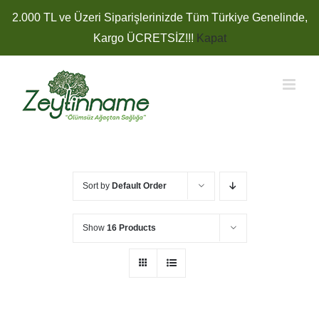
Skip
2.000 TL ve Üzeri Siparişlerinizde Tüm Türkiye Genelinde,
to
Kargo ÜCRETSİZ!!!
Kapat
content
Sort by
Default Order
Show
16 Products