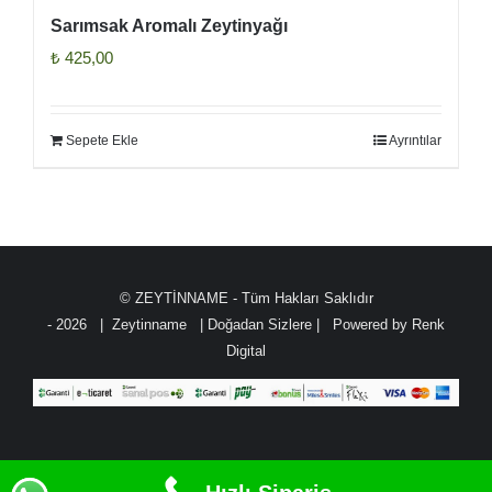
Sarımsak Aromalı Zeytinyağı
₺
425,00
Sepete Ekle
Ayrıntılar
© ZEYTİNNAME - Tüm Hakları Saklıdır
-
2026 | Zeytinname
| Doğadan Sizlere | Powered by
Renk
Digital
Instagram