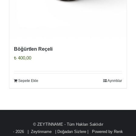
Böğürtlen Reçeli
₺
400,00
Sepete Ekle
Ayrıntılar
© ZEYTİNNAME - Tüm Hakları Saklıdır
-
2026 | Zeytinname
| Doğadan Sizlere | Powered by
Renk