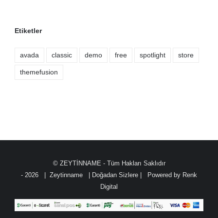
Etiketler
avada
classic
demo
free
spotlight
store
themefusion
© ZEYTİNNAME - Tüm Hakları Saklıdır
-
2026 | Zeytinname
| Doğadan Sizlere | Powered by
Renk
Digital