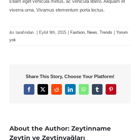
Etiam eget vehicula metus, ac vehicula libero. Aliquam et
viverra urna. Vivamus elementum porta lectus.
&s tarafından.
|
Eylül 9th, 2015
|
Fashion
,
News
,
Trends
|
Yorum
yok
Share This Story, Choose Your Platform!
Facebook
X
Reddit
LinkedIn
WhatsApp
Tumblr
Pinterest
About the Author:
Zeytinname
Zeytin ve Zeytinyağları