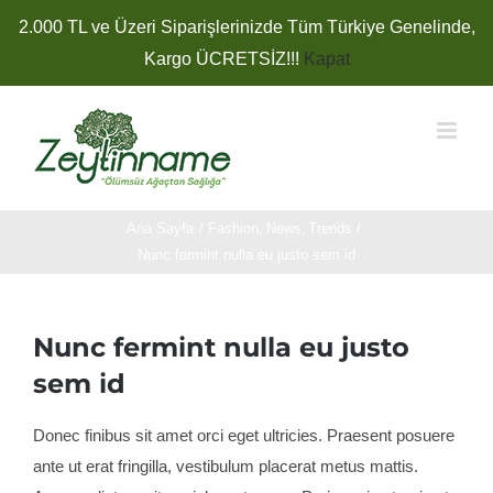
Skip
2.000 TL ve Üzeri Siparişlerinizde Tüm Türkiye Genelinde,
to
Kargo ÜCRETSİZ!!!
Kapat
content
Ana Sayfa
Fashion
News
Trends
Nunc fermint nulla eu justo sem id
Nunc fermint nulla eu justo
sem id
Donec finibus sit amet orci eget ultricies. Praesent posuere
ante ut erat fringilla, vestibulum placerat metus mattis.