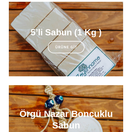
5’li Sabun (1 Kg )
ÜRÜNE GIT
Örgü Nazar Boncuklu
Sabun