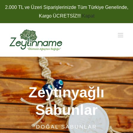
Skip
2.000 TL ve Üzeri Siparişlerinizde Tüm Türkiye Genelinde,
to
Kargo ÜCRETSİZ!!!
Kapat
content
Zeytinyağlı
Sabunlar
DOĞAL SABUNLAR