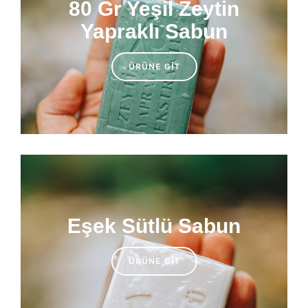
80 Gr Yeşil Zeytin
Yapraklı Sabun
ÜRÜNE GIT
Eşek Sütlü Sabun
ÜRÜNE GIT