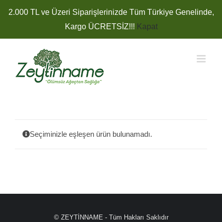
Skip
2.000 TL ve Üzeri Siparişlerinizde Tüm Türkiye Genelinde,
to
Kargo ÜCRETSİZ!!!
Kapat
content
Seçiminizle eşleşen ürün bulunamadı.
© ZEYTİNNAME - Tüm Hakları Saklıdır