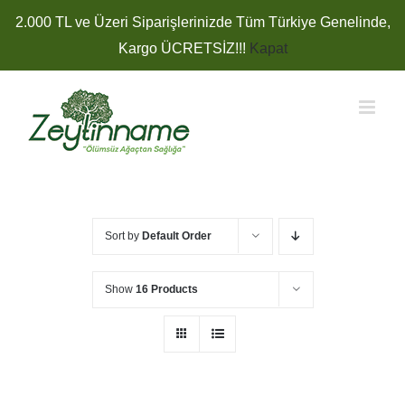
Skip
2.000 TL ve Üzeri Siparişlerinizde Tüm Türkiye Genelinde,
to
Kargo ÜCRETSİZ!!!
Kapat
content
Sort by
Default Order
Show
16 Products