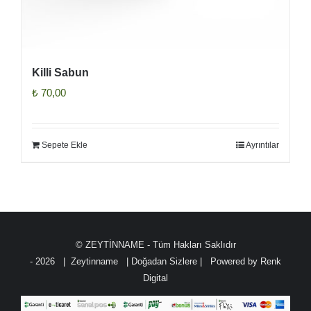
Killi Sabun
₺
70,00
Sepete Ekle
Ayrıntılar
© ZEYTİNNAME - Tüm Hakları Saklıdır
-
2026 | Zeytinname
| Doğadan Sizlere | Powered by
Renk
Digital