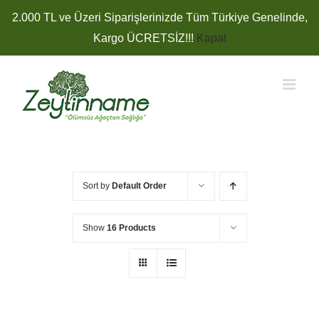
Skip
2.000 TL ve Üzeri Siparişlerinizde Tüm Türkiye Genelinde,
to
Kargo ÜCRETSİZ!!!
Kapat
content
Sort by
Default Order
Show
16 Products