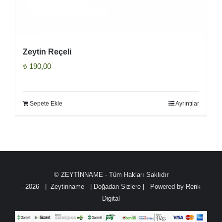
Zeytin Reçeli
₺
190,00
Sepete Ekle
Ayrıntılar
© ZEYTİNNAME - Tüm Hakları Saklıdır
-
2026 | Zeytinname
| Doğadan Sizlere | Powered by
Renk
Digital