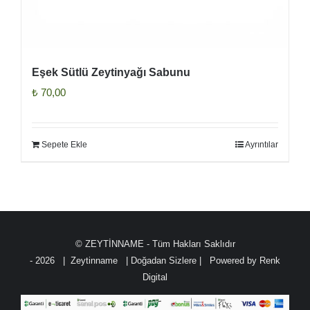
Eşek Sütlü Zeytinyağı Sabunu
₺
70,00
Sepete Ekle
Ayrıntılar
© ZEYTİNNAME - Tüm Hakları Saklıdır
-
2026 | Zeytinname
| Doğadan Sizlere | Powered by
Renk
Digital