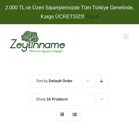
Skip
2.000 TL ve Üzeri Siparişlerinizde Tüm Türkiye Genelinde,
to
Kargo ÜCRETSİZ!!!
Kapat
content
Sort by
Default Order
Show
16 Products